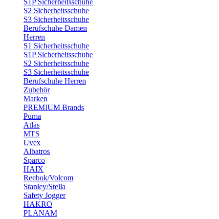
S1P Sicherheitsschuhe
S2 Sicherheitsschuhe
S3 Sicherheitsschuhe
Berufschuhe Damen
Herren
S1 Sicherheitsschuhe
S1P Sicherheitsschuhe
S2 Sicherheitsschuhe
S3 Sicherheitsschuhe
Berufschuhe Herren
Zubehör
Marken
PREMIUM Brands
Puma
Atlas
MTS
Uvex
Albatros
Sparco
HAIX
Reebok/Volcom
Stanley/Stella
Safety Jogger
HAKRO
PLANAM