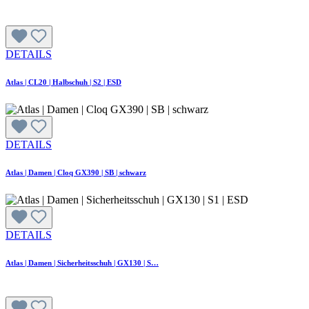
DETAILS
Atlas | CL20 | Halbschuh | S2 | ESD
DETAILS
Atlas | Damen | Cloq GX390 | SB | schwarz
DETAILS
Atlas | Damen | Sicherheitsschuh | GX130 | S…