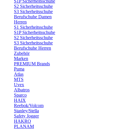
S1P Sicherheitsschuhe
S2 Sicherheitsschuhe
S3 Sicherheitsschuhe
Berufschuhe Damen
Herren
S1 Sicherheitsschuhe
S1P Sicherheitsschuhe
S2 Sicherheitsschuhe
S3 Sicherheitsschuhe
Berufschuhe Herren
Zubehör
Marken
PREMIUM Brands
Puma
Atlas
MTS
Uvex
Albatros
Sparco
HAIX
Reebok/Volcom
Stanley/Stella
Safety Jogger
HAKRO
PLANAM