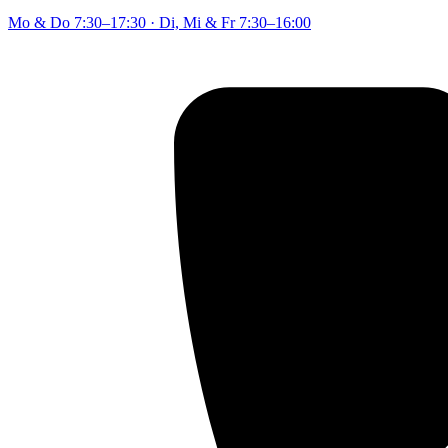
Mo & Do
7:30–17:30
·
Di, Mi & Fr
7:30–16:00