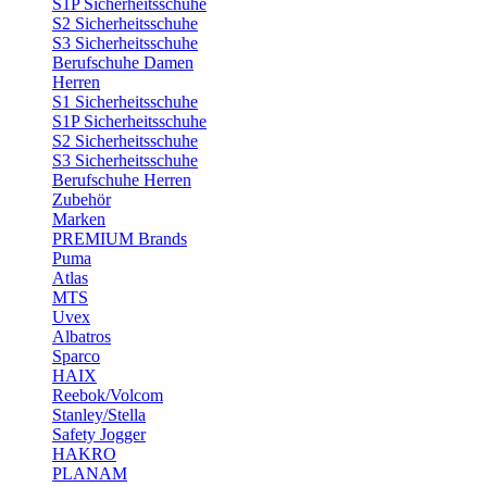
S1P Sicherheitsschuhe
S2 Sicherheitsschuhe
S3 Sicherheitsschuhe
Berufschuhe Damen
Herren
S1 Sicherheitsschuhe
S1P Sicherheitsschuhe
S2 Sicherheitsschuhe
S3 Sicherheitsschuhe
Berufschuhe Herren
Zubehör
Marken
PREMIUM Brands
Puma
Atlas
MTS
Uvex
Albatros
Sparco
HAIX
Reebok/Volcom
Stanley/Stella
Safety Jogger
HAKRO
PLANAM