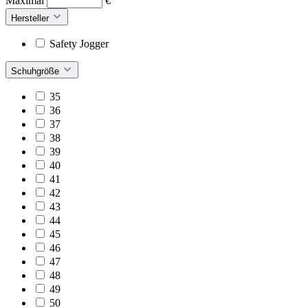
Maximal
€
Hersteller
Safety Jogger
Schuhgröße
35
36
37
38
39
40
41
42
43
44
45
46
47
48
49
50