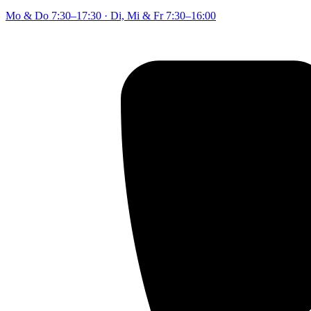
Mo & Do
7:30–17:30
·
Di, Mi & Fr
7:30–16:00