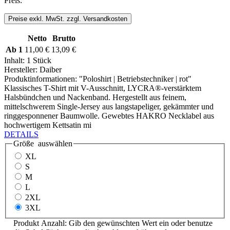
Preis:
Preise exkl. MwSt. zzgl. Versandkosten
Netto
Brutto
Ab
1
11,00 €
13,09 €
Inhalt:
1 Stück
Hersteller:
Daiber
Produktinformationen: "Poloshirt | Betriebstechniker | rot"
Klassisches T-Shirt mit V-Ausschnitt, LYCRA®-verstärktem
Halsbündchen und Nackenband. Hergestellt aus feinem,
mittelschwerem Single-Jersey aus langstapeliger, gekämmter und
ringgesponnener Baumwolle. Gewebtes HAKRO Necklabel aus
hochwertigem Kettsatin mi
DETAILS
Größe
auswählen
XL
S
M
L
2XL
3XL
Produkt Anzahl: Gib den gewünschten Wert ein oder benutze