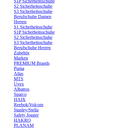
S1P Sicherheitsschuhe
S2 Sicherheitsschuhe
S3 Sicherheitsschuhe
Berufschuhe Damen
Herren
S1 Sicherheitsschuhe
S1P Sicherheitsschuhe
S2 Sicherheitsschuhe
S3 Sicherheitsschuhe
Berufschuhe Herren
Zubehör
Marken
PREMIUM Brands
Puma
Atlas
MTS
Uvex
Albatros
Sparco
HAIX
Reebok/Volcom
Stanley/Stella
Safety Jogger
HAKRO
PLANAM