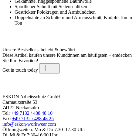
Gekämmte, ringgesponnene Baumwolle
Sportlicher Schnitt mit Seitenschlitzen
Gestrickter Polokragen und Armbündchen
Doppelnähte an Schultern und Armausschnitt, Knöpfe Ton in
Ton
Unsere Bestseller – beliebt & bewährt
Diese Artikel kaufen unsere Kund:innen am häufigsten – entdecken
Sie Ihre Favoriten!
Get in touch today
Get in
touch today
ESKON Arbeitsschutz GmbH
Carmauxstraße 53
74172 Neckarsulm
Tel:
+49 7132 / 488 48 10
Fax:
+49 7132 / 488 48 25
info@eskon-workwear.com
Öffnungszeiten: Mo & Do 7:30–17:30 Uhr
Di, Mi & Fr 7:30–16:00 Uhr