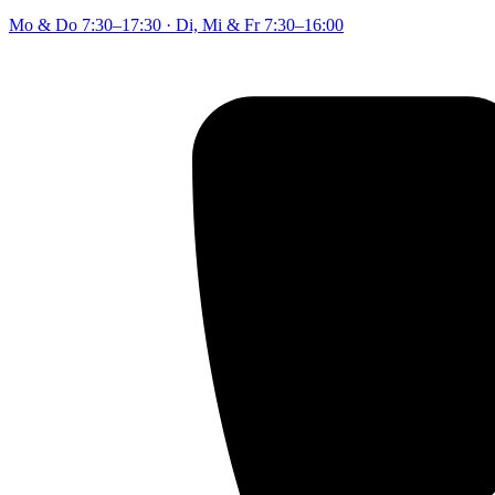
Mo & Do
7:30–17:30
·
Di, Mi & Fr
7:30–16:00