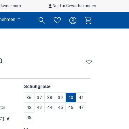
rkwear.com
Nur für Gewerbekunden
rnehmen
D
auswählen
Schuhgröße
36
37
38
39
40
41
42
43
44
45
46
47
utto
48
71 €