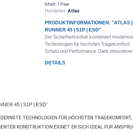
Inhalt:
1 Paar
Atlas
Hersteller:
PRODUKTINFORMATIONEN: "ATLAS |
RUNNER 45 | S1P | ESD"
Der Sicherheitsschuh kombiniert modernst
Technologien für höchsten Tragekomfort,
Schutz und Performance. Dank innovativer
Materialien und intelligenter Konstruktion e
DETAILS
er sich ideal für anspruchsvolle
Arbeitsumgebungen.
ER 45 | S1P | ESD"
ODERNSTE TECHNOLOGIEN FÜR HÖCHSTEN TRAGEKOMFORT,
IGENTER KONSTRUKTION EIGNET ER SICH IDEAL FÜR ANSP