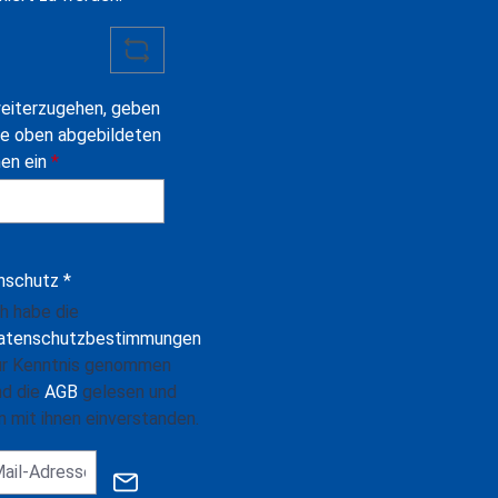
eiterzugehen, geben
ie oben abgebildeten
hen ein
*
nschutz *
ch habe die
atenschutzbestimmungen
ur Kenntnis genommen
nd die
AGB
gelesen und
n mit ihnen einverstanden.