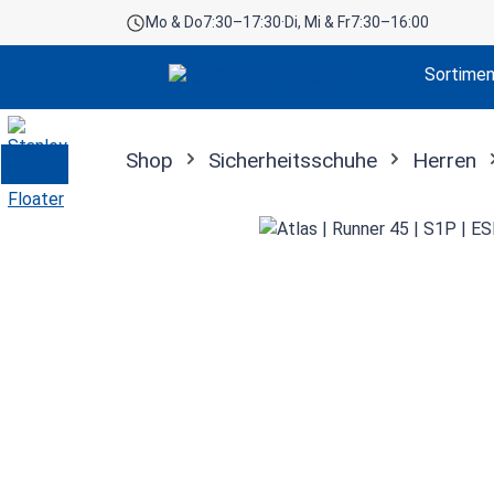
Mo & Do
7:30–17:30
·
Di, Mi & Fr
7:30–16:00
 Hauptinhalt springen
Zur Suche springen
Zur Hauptnavigation springen
Sortime
Shop
Sicherheitsschuhe
Herren
Bildergalerie überspringen