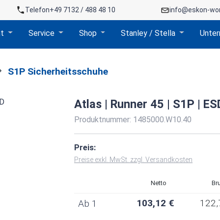
Telefon
+49 7132 / 488 48 10
info@eskon-wo
nt
Service
Shop
Stanley / Stella
Unte
S1P Sicherheitsschuhe
Atlas | Runner 45 | S1P | ES
Produktnummer:
1485000.W10.40
Preis:
Preise exkl. MwSt. zzgl. Versandkosten
Netto
Br
103,12 €
122,
Ab
1