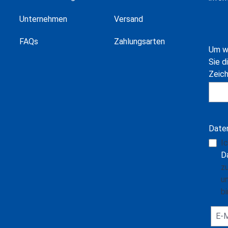
Unternehmen
Versand
FAQs
Zahlungsarten
Um w
Sie d
Zeic
Date
I
D
z
u
bi