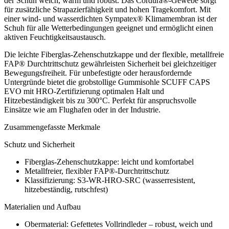
der Schuh weich, warm und robust. Das Cordura®-Gewebe sorgt
für zusätzliche Strapazierfähigkeit und hohen Tragekomfort. Mit
einer wind- und wasserdichten Sympatex® Klimamembran ist der
Schuh für alle Wetterbedingungen geeignet und ermöglicht einen
aktiven Feuchtigkeitsaustausch.
Die leichte Fiberglas-Zehenschutzkappe und der flexible, metallfreie
FAP® Durchtrittschutz gewährleisten Sicherheit bei gleichzeitiger
Bewegungsfreiheit. Für unbefestigte oder herausfordernde
Untergründe bietet die grobstollige Gummisohle SCUFF CAPS
EVO mit HRO-Zertifizierung optimalen Halt und
Hitzebeständigkeit bis zu 300°C. Perfekt für anspruchsvolle
Einsätze wie am Flughafen oder in der Industrie.
Zusammengefasste Merkmale
Schutz und Sicherheit
Fiberglas-Zehenschutzkappe: leicht und komfortabel
Metallfreier, flexibler FAP®-Durchtrittschutz
Klassifizierung: S3-WR-HRO-SRC (wasserresistent,
hitzebeständig, rutschfest)
Materialien und Aufbau
Obermaterial: Gefettetes Vollrindleder – robust, weich und