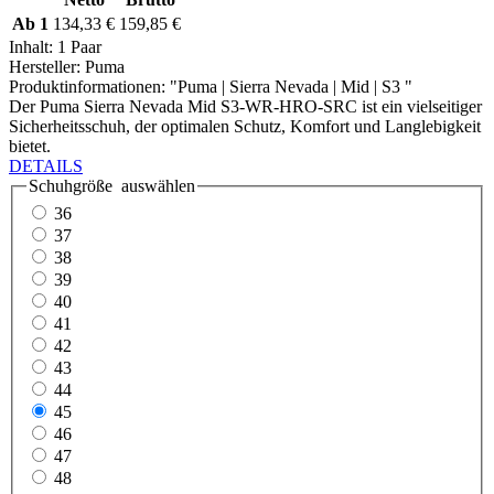
Ab
1
134,33 €
159,85 €
Inhalt:
1 Paar
Hersteller:
Puma
Produktinformationen: "Puma | Sierra Nevada | Mid | S3 "
Der Puma Sierra Nevada Mid S3-WR-HRO-SRC ist ein vielseitiger
Sicherheitsschuh, der optimalen Schutz, Komfort und Langlebigkeit
bietet.
DETAILS
Schuhgröße
auswählen
36
37
38
39
40
41
42
43
44
45
46
47
48