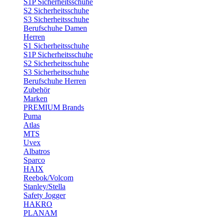
S1P Sicherheitsschuhe
S2 Sicherheitsschuhe
S3 Sicherheitsschuhe
Berufschuhe Damen
Herren
S1 Sicherheitsschuhe
S1P Sicherheitsschuhe
S2 Sicherheitsschuhe
S3 Sicherheitsschuhe
Berufschuhe Herren
Zubehör
Marken
PREMIUM Brands
Puma
Atlas
MTS
Uvex
Albatros
Sparco
HAIX
Reebok/Volcom
Stanley/Stella
Safety Jogger
HAKRO
PLANAM