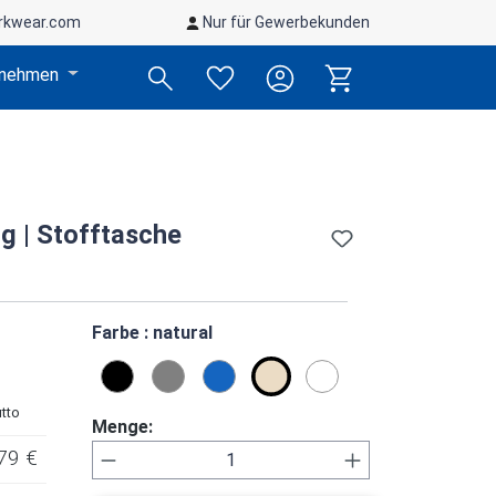
rkwear.com
Nur für Gewerbekunden
rnehmen
 | Stofftasche
auswählen
Farbe
: natural
black
heather grey
midnight blue
natural
white
utto
Menge:
Produkt Anzahl: Gib den gewünsch
79 €