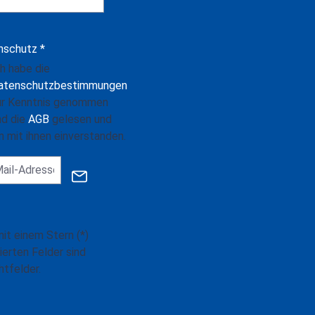
nschutz *
ch habe die
atenschutzbestimmungen
ur Kenntnis genommen
nd die
AGB
gelesen und
n mit ihnen einverstanden.
mit einem Stern (*)
ierten Felder sind
htfelder.