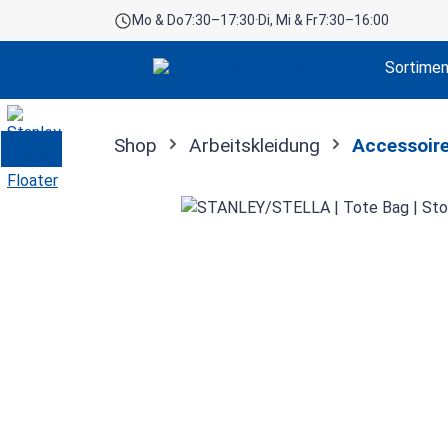
Mo & Do
7:30–17:30
·
Di, Mi & Fr
7:30–16:00
 Hauptinhalt springen
Zur Suche springen
Zur Hauptnavigation springen
Sortime
Shop
Arbeitskleidung
Accessoir
Bildergalerie überspringen