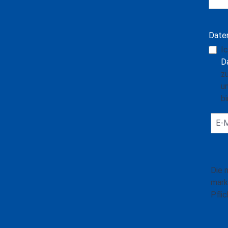
Date
I
D
z
u
bi
Die 
mark
Pflic