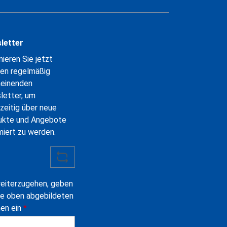
letter
ieren Sie jetzt
en regelmäßig
heinenden
letter, um
zeitig über neue
ukte und Angebote
miert zu werden.
eiterzugehen, geben
ie oben abgebildeten
hen ein
*