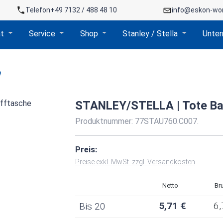
Telefon
+49 7132 / 488 48 10
info@eskon-wo
nt
Service
Shop
Stanley / Stella
Unte
e
STANLEY/STELLA | Tote Bag
Produktnummer:
77STAU760.C007.
Preis:
Preise exkl. MwSt. zzgl. Versandkosten
Netto
Br
5,71 €
6,
Bis
20