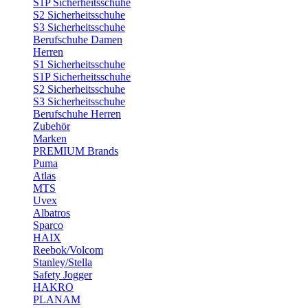
S1P Sicherheitsschuhe
S2 Sicherheitsschuhe
S3 Sicherheitsschuhe
Berufschuhe Damen
Herren
S1 Sicherheitsschuhe
S1P Sicherheitsschuhe
S2 Sicherheitsschuhe
S3 Sicherheitsschuhe
Berufschuhe Herren
Zubehör
Marken
PREMIUM Brands
Puma
Atlas
MTS
Uvex
Albatros
Sparco
HAIX
Reebok/Volcom
Stanley/Stella
Safety Jogger
HAKRO
PLANAM