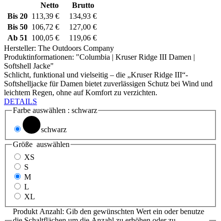
Netto
Brutto
Bis
20
113,39 €
134,93 €
Bis
50
106,72 €
127,00 €
Ab
51
100,05 €
119,06 €
Hersteller:
The Outdoors Company
Produktinformationen: "Columbia | Kruser Ridge III Damen |
Softshell Jacke"
Schlicht, funktional und vielseitig – die „Kruser Ridge III“-
Softshelljacke für Damen bietet zuverlässigen Schutz bei Wind und
leichtem Regen, ohne auf Komfort zu verzichten.
DETAILS
Farbe
auswählen
: schwarz
schwarz
Größe
auswählen
XS
S
M
L
XL
Produkt Anzahl: Gib den gewünschten Wert ein oder benutze
die Schaltflächen um die Anzahl zu erhöhen oder zu