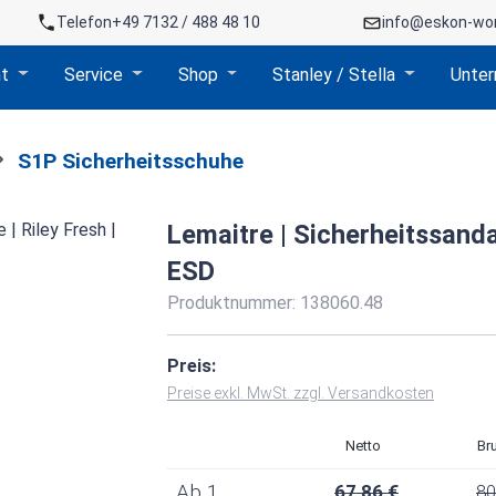
Telefon
+49 7132 / 488 48 10
info@eskon-wo
nt
Service
Shop
Stanley / Stella
Unte
S1P Sicherheitsschuhe
Lemaitre | Sicherheitssandal
ESD
Produktnummer:
138060.48
Preis:
Preise exkl. MwSt. zzgl. Versandkosten
Netto
Br
Ab
1
67,86 €
80