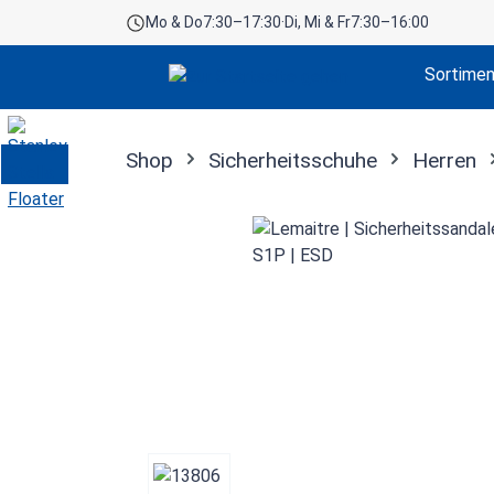
Mo & Do
7:30–17:30
·
Di, Mi & Fr
7:30–16:00
 Hauptinhalt springen
Zur Suche springen
Zur Hauptnavigation springen
Sortime
Shop
Sicherheitsschuhe
Herren
Bildergalerie überspringen