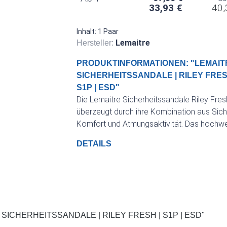
33,93 €
40,
Inhalt:
1 Paar
Lemaitre
Hersteller:
PRODUKTINFORMATIONEN: "LEMAITR
SICHERHEITSSANDALE | RILEY FRES
S1P | ESD"
Die Lemaitre Sicherheitssandale Riley Fre
überzeugt durch ihre Kombination aus Siche
Komfort und Atmungsaktivität. Das hochwe
Mikrofaserobermaterial bietet ein angene
DETAILS
Tragegefühl.
ICHERHEITSSANDALE | RILEY FRESH | S1P | ESD"