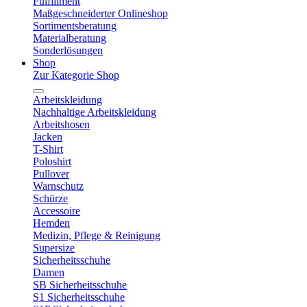
Fulfillment
Maßgeschneiderter Onlineshop
Sortimentsberatung
Materialberatung
Sonderlösungen
Shop
Zur Kategorie Shop
Arbeitskleidung
Nachhaltige Arbeitskleidung
Arbeitshosen
Jacken
T-Shirt
Poloshirt
Pullover
Warnschutz
Schürze
Accessoire
Hemden
Medizin, Pflege & Reinigung
Supersize
Sicherheitsschuhe
Damen
SB Sicherheitsschuhe
S1 Sicherheitsschuhe