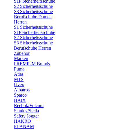
S1P Sicherheitsschuhe
S2 Sicherheitsschuhe
S3 Sicherheitsschuhe
Berufschuhe Damen
Herren
S1 Sicherheitsschuhe
S1P Sicherheitsschuhe
S2 Sicherheitsschuhe
S3 Sicherheitsschuhe
Berufschuhe Herren
Zubehör
Marken
PREMIUM Brands
Puma
Atlas
MTS
Uvex
Albatros
Sparco
HAIX
Reebok/Volcom
Stanley/Stella
Safety Jogger
HAKRO
PLANAM