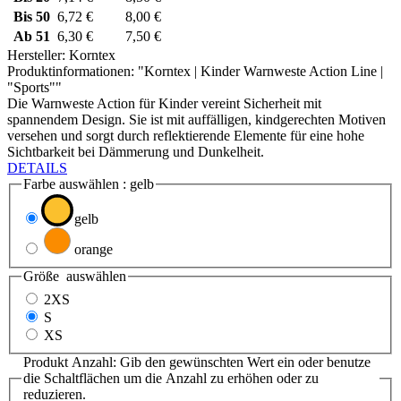
Bis
50
6,72 €
8,00 €
Ab
51
6,30 €
7,50 €
Hersteller:
Korntex
Produktinformationen: "Korntex | Kinder Warnweste Action Line |
"Sports""
Die Warnweste Action für Kinder vereint Sicherheit mit
spannendem Design. Sie ist mit auffälligen, kindgerechten Motiven
versehen und sorgt durch reflektierende Elemente für eine hohe
Sichtbarkeit bei Dämmerung und Dunkelheit.
DETAILS
Farbe
auswählen
: gelb
gelb
orange
Größe
auswählen
2XS
S
XS
Produkt Anzahl: Gib den gewünschten Wert ein oder benutze
die Schaltflächen um die Anzahl zu erhöhen oder zu
reduzieren.