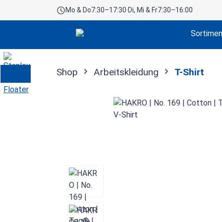
Mo & Do
7:30–17:30
·
Di, Mi & Fr
7:30–16:00
 Hauptinhalt springen
Zur Suche springen
Zur Hauptnavigation springen
Sortime
Shop
Arbeitskleidung
T-Shirt
Bildergalerie überspringen