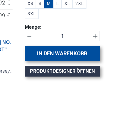
92 €
XS
S
M
L
XL
2XL
3XL
99 €
Menge:
Produkt Anzahl: Gib den gewünsch
 NO.
RT"
IN DEN WARENKORB
ersey-
PRODUKTDESIGNER ÖFFNEN