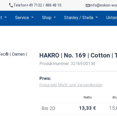
Telefon
+49 7132 / 488 48 10
info@eskon-wo
nt
Service
Shop
Stanley / Stella
Unte
HAKRO | No. 169 | Cotton | 
Produktnummer:
32169.001.M
Preis:
Preise exkl. MwSt. zzgl. Versandkosten
Netto
Br
13,33 €
15,
Bis
20