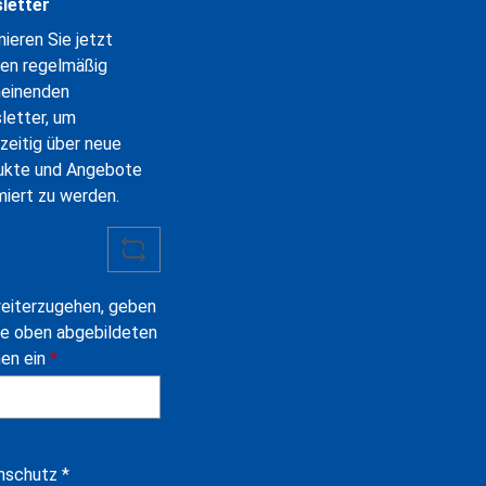
letter
ieren Sie jetzt
en regelmäßig
heinenden
letter, um
zeitig über neue
ukte und Angebote
miert zu werden.
eiterzugehen, geben
ie oben abgebildeten
hen ein
*
nschutz *