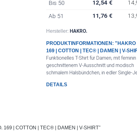
12,54 €
14,
Bis
50
11,76 €
13,
Ab
51
HAKRO.
Hersteller:
PRODUKTINFORMATIONEN: "HAKRO |
169 | COTTON | TEC® | DAMEN | V-SHI
Funktionelles T-Shirt für Damen, mit feminin
geschnittenem V-Ausschnitt und modisch
schmalem Halsbündchen, in edler Single-J
Optik und Nackenband.
DETAILS
69 | COTTON | TEC® | DAMEN | V-SHIRT"