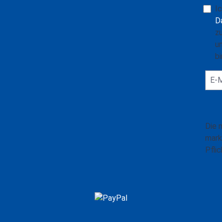
I
D
z
u
bi
Die 
mark
Pflic