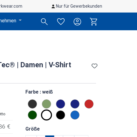
rkwear.com
Nur für Gewerbekunden
rnehmen
Tec® | Damen | V-Shirt
auswählen
Farbe
: weiß
anthrazit
kiwi
tinte
royalblau
rot
utto
smaragd
weiß
schwarz
malibublau
86 €
auswählen
Größe