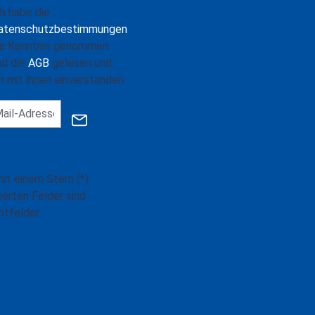
ch habe die
atenschutzbestimmungen
ur Kenntnis genommen
nd die
AGB
gelesen und
n mit ihnen einverstanden.
mit einem Stern (*)
ierten Felder sind
htfelder.