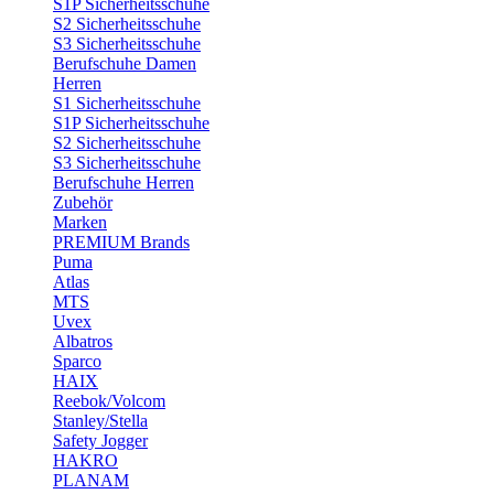
S1P Sicherheitsschuhe
S2 Sicherheitsschuhe
S3 Sicherheitsschuhe
Berufschuhe Damen
Herren
S1 Sicherheitsschuhe
S1P Sicherheitsschuhe
S2 Sicherheitsschuhe
S3 Sicherheitsschuhe
Berufschuhe Herren
Zubehör
Marken
PREMIUM Brands
Puma
Atlas
MTS
Uvex
Albatros
Sparco
HAIX
Reebok/Volcom
Stanley/Stella
Safety Jogger
HAKRO
PLANAM