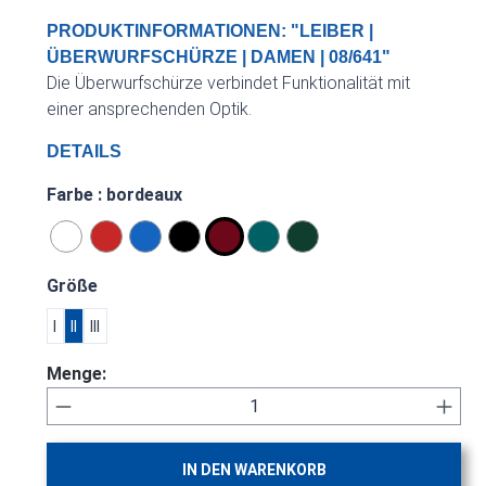
PRODUKTINFORMATIONEN: "LEIBER |
ÜBERWURFSCHÜRZE | DAMEN | 08/641"
Die Überwurfschürze verbindet Funktionalität mit
einer ansprechenden Optik.
DETAILS
auswählen
Farbe
: bordeaux
weiß
rot
königsblau
schwarz
bordeaux
petrol
bottlegreen
auswählen
Größe
I
II
III
Menge:
Produkt Anzahl: Gib den gewünschten Wert 
IN DEN WARENKORB