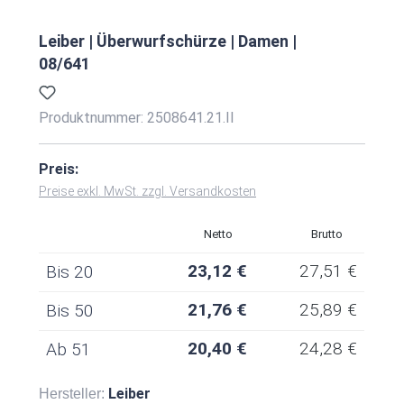
Leiber | Überwurfschürze | Damen |
08/641
Produktnummer:
2508641.21.II
Preis:
Preise exkl. MwSt. zzgl. Versandkosten
Netto
Brutto
23,12 €
27,51 €
Bis
20
21,76 €
25,89 €
Bis
50
20,40 €
24,28 €
Ab
51
Leiber
Hersteller: