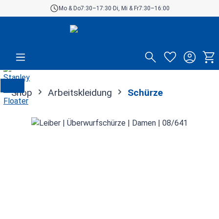
Mo & Do
7:30–17:30
·
Di, Mi & Fr
7:30–16:00
Zum Hauptinhalt springen
Shop
Arbeitskleidung
Schürze
Bildergalerie überspringen