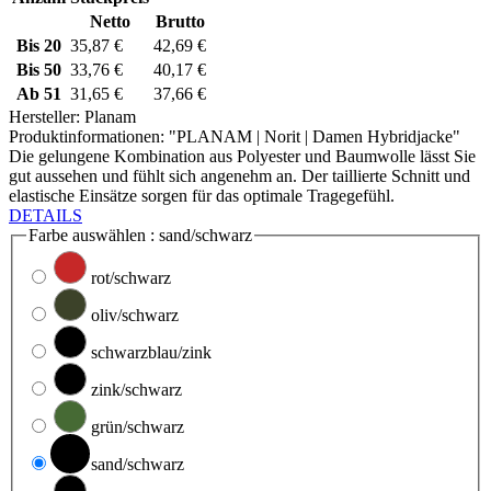
Netto
Brutto
Bis
20
35,87 €
42,69 €
Bis
50
33,76 €
40,17 €
Ab
51
31,65 €
37,66 €
Hersteller:
Planam
Produktinformationen: "PLANAM | Norit | Damen Hybridjacke"
Die gelungene Kombination aus Polyester und Baumwolle lässt Sie
gut aussehen und fühlt sich angenehm an. Der taillierte Schnitt und
elastische Einsätze sorgen für das optimale Tragegefühl.
DETAILS
Farbe
auswählen
: sand/schwarz
rot/schwarz
oliv/schwarz
schwarzblau/zink
zink/schwarz
grün/schwarz
sand/schwarz