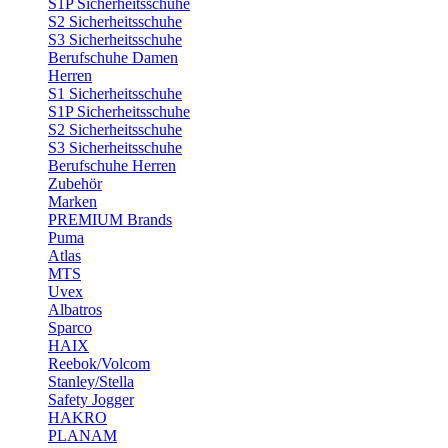
S1P Sicherheitsschuhe
S2 Sicherheitsschuhe
S3 Sicherheitsschuhe
Berufschuhe Damen
Herren
S1 Sicherheitsschuhe
S1P Sicherheitsschuhe
S2 Sicherheitsschuhe
S3 Sicherheitsschuhe
Berufschuhe Herren
Zubehör
Marken
PREMIUM Brands
Puma
Atlas
MTS
Uvex
Albatros
Sparco
HAIX
Reebok/Volcom
Stanley/Stella
Safety Jogger
HAKRO
PLANAM