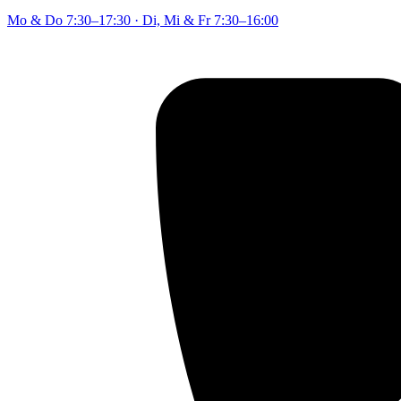
Mo & Do
7:30–17:30
·
Di, Mi & Fr
7:30–16:00