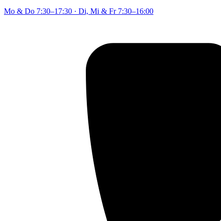
Mo & Do
7:30–17:30
·
Di, Mi & Fr
7:30–16:00