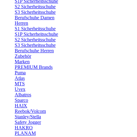
S1P Sicherheitsschuhe
S2 Sicherheitsschuhe
S3 Sicherheitsschuhe
Berufschuhe Damen
Herren
S1 Sicherheitsschuhe
S1P Sicherheitsschuhe
S2 Sicherheitsschuhe
S3 Sicherheitsschuhe
Berufschuhe Herren
Zubehör
Marken
PREMIUM Brands
Puma
Atlas
MTS
Uvex
Albatros
Sparco
HAIX
Reebok/Volcom
Stanley/Stella
Safety Jogger
HAKRO
PLANAM