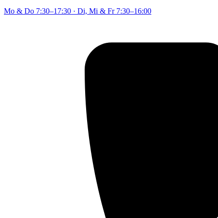
Mo & Do
7:30–17:30
·
Di, Mi & Fr
7:30–16:00