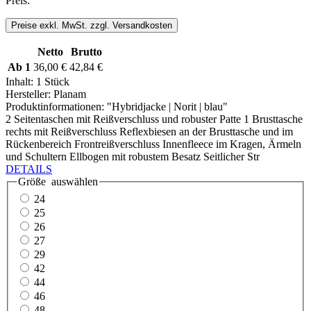
Preis:
Preise exkl. MwSt. zzgl. Versandkosten
Netto
Brutto
Ab
1
36,00 €
42,84 €
Inhalt:
1 Stück
Hersteller:
Planam
Produktinformationen: "Hybridjacke | Norit | blau"
2 Seitentaschen mit Reißverschluss und robuster Patte 1 Brusttasche
rechts mit Reißverschluss Reflexbiesen an der Brusttasche und im
Rückenbereich Frontreißverschluss Innenfleece im Kragen, Ärmeln
und Schultern Ellbogen mit robustem Besatz Seitlicher Str
DETAILS
Größe
auswählen
24
25
26
27
29
42
44
46
48