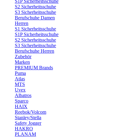
S1P Sicherheitsschuhe
S2 Sicherheitsschuhe
S3 Sicherheitsschuhe
Berufschuhe Damen
Herren
S1 Sicherheitsschuhe
S1P Sicherheitsschuhe
S2 Sicherheitsschuhe
S3 Sicherheitsschuhe
Berufschuhe Herren
Zubehör
Marken
PREMIUM Brands
Puma
Atlas
MTS
Uvex
Albatros
Sparco
HAIX
Reebok/Volcom
Stanley/Stella
Safety Jogger
HAKRO
PLANAM